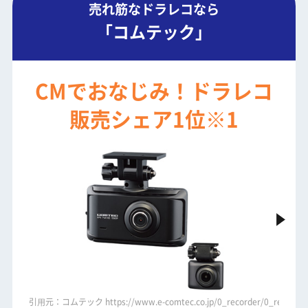
売れ筋なドラレコなら
「コムテック」
CMでおなじみ！ドラレコ
販売シェア1位※1
oem_img/dcdr651/dcdr651_se.jpg
引⽤元：コムテック https://www.e-comtec.co.jp/0_recorder/0_rec_img/z
引⽤元：コム