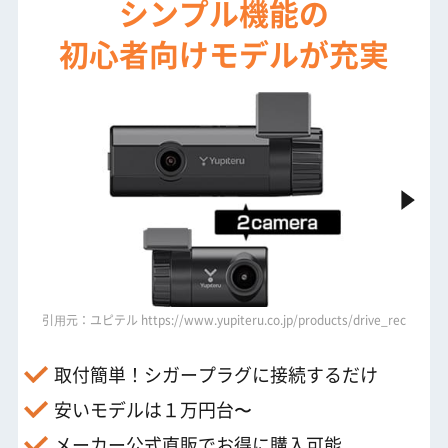
シンプル機能の
初心者向けモデルが充実
e_recorder/y-300r/
引⽤元：ユピテル https://www.yupiteru.co.jp/products/drive_recorder/y
引⽤元：ユピ
取付簡単！シガープラグに接続するだけ
安いモデルは１万円台〜
メーカー公式直販で
お得に購入可能