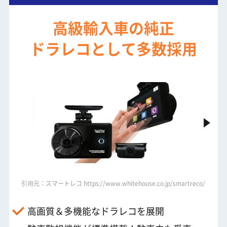
高級輸入車の純正
ドラレコとして多数採用
eco/product/product_610/
引⽤元：スマートレコ https://www.whitehouse.co.jp/smartreco/product/
引⽤元：ス
高画質＆多機能なドラレコを展開