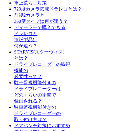
車上荒らし対策
720度カメラ搭載ドラレコとは？
前後2カメラと
360度タイプは何が違う？
ディーラーで購入できる
ドラレコと
市販製品は
何が違う？
STARVIS(スターヴィス)
とは？
ドライブレコーダーの監視
機能の
必要性って？
駐車監視機能付きの
ドライブレコーダーは
どのくらいの衝撃で
録画される？
駐車監視機能付きの
ドライブレコーダーの
取り付け方は？
ドアパンチ対策におすすめ