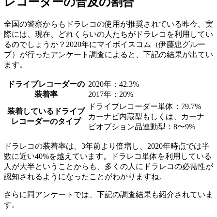
レコーダーの普及の割合
全国の警察からもドラレコの使用が推奨されている昨今。実
際には、現在、どれくらいの人たちがドラレコを利用してい
るのでしょうか？2020年にマイボイスコム（伊藤忠グルー
プ）が行ったアンケート調査によると、下記の結果が出てい
ます。
ドライブレコーダーの
2020年：42.3%
装着率
2017年：20%
ドライブレコーダー単体：79.7%
装着しているドライブ
カーナビ内蔵型もしくは、カーナ
レコーダーのタイプ
ビオプション品連動型：8〜9%
ドラレコの装着率は、
3年前より倍増し、2020年時点では半
数に近い40%を越えています。
ドラレコ単体を利用している
人が大半ということからも、多くの人にドラレコの必需性が
認知されるようになったことがわかりますね。
さらに同アンケートでは、下記の調査結果も紹介されていま
す。