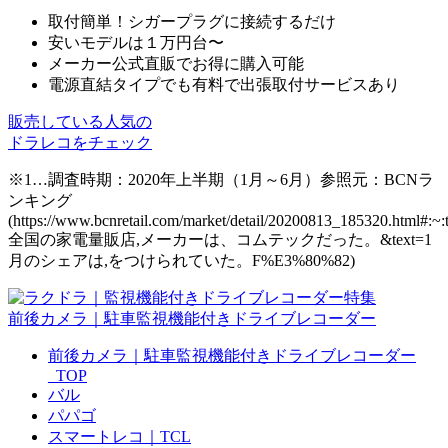
取付簡単！シガープラグに接続するだけ
安いモデルは１万円台〜
メーカー公式直販で
お得に購入可能
電源直結タイプでも有料で出張取付サービスあり
販売している⼈気の
ドラレコをチェック
※1…調査時期：2020年上半期（1月～6月）参照元：BCNラ
ンキング
(https://www.bcnretail.com/market/detail/20200813_185320.html#:~:
全国の家電量販店,メーカーは、コムテックだった。&text=1
月のシェアは,をつけられていた。F%E3%80%82)
前後カメラ｜駐車監視機能付きドライブレコーダー
前後カメラ｜駐車監視機能付きドライブレコーダー
_TOP
バル
パパゴ
スマートレコ｜TCL