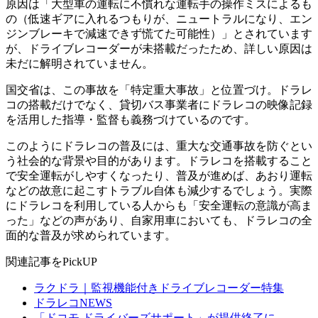
原因は「大型車の運転に不慣れな運転手の操作ミスによるも
の（低速ギアに入れるつもりが、ニュートラルになり、エン
ジンブレーキで減速できず慌てた可能性）」とされています
が、ドライブレコーダーが未搭載だったため、詳しい原因は
未だに解明されていません。
国交省は、この事故を「特定重大事故」と位置づけ。ドラレ
コの搭載だけでなく、貸切バス事業者にドラレコの映像記録
を活用した指導・監督も義務づけているのです。
このようにドラレコの普及には、重大な交通事故を防ぐとい
う社会的な背景や目的があります。ドラレコを搭載すること
で安全運転がしやすくなったり、普及が進めば、あおり運転
などの故意に起こすトラブル自体も減少するでしょう。実際
にドラレコを利用している人からも「安全運転の意識が高ま
った」などの声があり、自家用車においても、ドラレコの全
面的な普及が求められています。
関連記事をPickUP
ラクドラ｜監視機能付きドライブレコーダー特集
ドラレコNEWS
「ドコモ ドライバーズサポート」が提供終了に