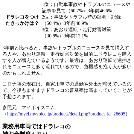
1位：自動車事故やトラブルのニュースや
記事を見て（60.7%）3年前46.6%
ドラレコをつけ
2位：事故やトラブル時の証明・記録
たきっかけは？
（50.4%）3年前48.9%
3位：あおり運転・走行妨害対策
（30.8%）3年前12.1%
3年前と比べると、事故やトラブルのニュースを見て購入す
る人や、あおり運転・走行妨害対策を目的にドラレコを購入
する人が増えているようです。最近は、あおり運転で逮捕さ
れるニュースも多く流れているので、危機感を抱く人が多い
のかもしれません。
コロナ禍の現在は、自家用車での通勤や外出が増えているの
で、今後もますますドラレコの普及率は高まっていくことが
予想されます。
参照元：マイボイスコム
（
https://myel.myvoice.jp/products/detail.php?product_id=26605
）
業務用車両ではドラレコの