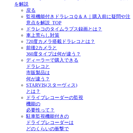
を解説
戻る
監視機能付きドラレコＱ＆Ａ｜購入前に疑問や注
意点を解説_TOP
ドラレコのタイムラプス録画とは？
車上荒らし対策
720度カメラ搭載ドラレコとは？
前後2カメラと
360度タイプは何が違う？
ディーラーで購入できる
ドラレコと
市販製品は
何が違う？
STARVIS(スターヴィス)
とは？
ドライブレコーダーの監視
機能の
必要性って？
駐車監視機能付きの
ドライブレコーダーは
どのくらいの衝撃で